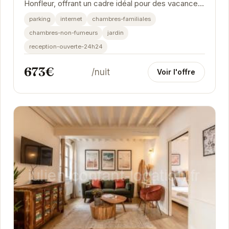
Honfleur, offrant un cadre idéal pour des vacances
inoubliables. Avec son jardin luxuriant, ses...
parking
internet
chambres-familiales
chambres-non-fumeurs
jardin
reception-ouverte-24h24
673€
/nuit
Voir l'offre