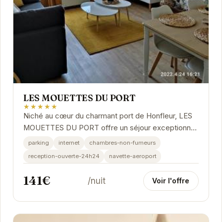
LES MOUETTES DU PORT
★★★★★
Niché au cœur du charmant port de Honfleur, LES
MOUETTES DU PORT offre un séjour exceptionnel.
L'établissement allie confort moderne et charme...
parking
internet
chambres-non-fumeurs
reception-ouverte-24h24
navette-aeroport
141€
/nuit
Voir l'offre