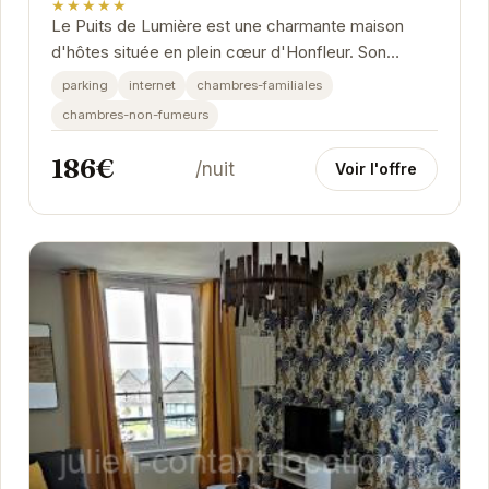
★★★★★
Le Puits de Lumière est une charmante maison
d'hôtes située en plein cœur d'Honfleur. Son
emplacement idéal vous permet d'accéder
parking
internet
chambres-familiales
facilement...
chambres-non-fumeurs
186€
/nuit
Voir l'offre