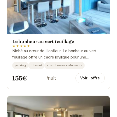
Le bonheur au vert feuillage
★★★★★
Niché au cœur de Honfleur, Le bonheur au vert
feuillage offre un cadre idyllique pour une
escapade normande. Ses chambres confortables
parking
internet
chambres-non-fumeurs
et son...
155€
/nuit
Voir l'offre