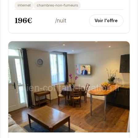
emplacement privilégié, à proximité des...
internet
chambres-non-fumeurs
196€
/nuit
Voir l'offre