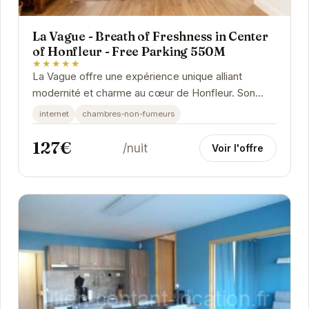
La Vague - Breath of Freshness in Center
of Honfleur - Free Parking 550M
★★★★★
La Vague offre une expérience unique alliant
modernité et charme au cœur de Honfleur. Son
emplacement privilégié, à proximité des
internet
chambres-non-fumeurs
attractions...
127€
/nuit
Voir l'offre