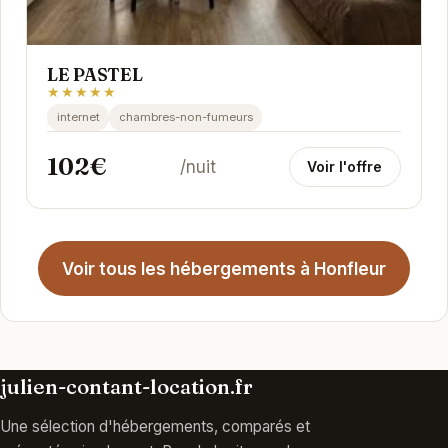
LE PASTEL
★★★★★
internet
chambres-non-fumeurs
102€
/nuit
Voir l'offre
Voir tous les hébergements à Honfleur
julien-contant-location.fr
Une sélection d'hébergements, comparés et