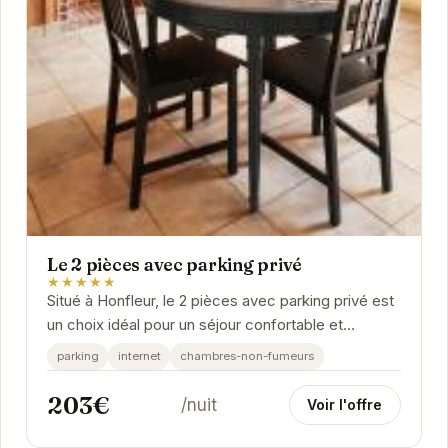
Le 2 pièces avec parking privé
★★★★★
Situé à Honfleur, le 2 pièces avec parking privé est
un choix idéal pour un séjour confortable et
pratique. Proche des attractions locales, il...
parking
internet
chambres-non-fumeurs
203€
/nuit
Voir l'offre