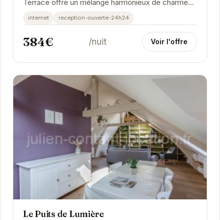
Terrace offre un mélange harmonieux de charme
historique et de design contemporain. Son...
internet
reception-ouverte-24h24
384€
/nuit
Voir l'offre
Le Puits de Lumière