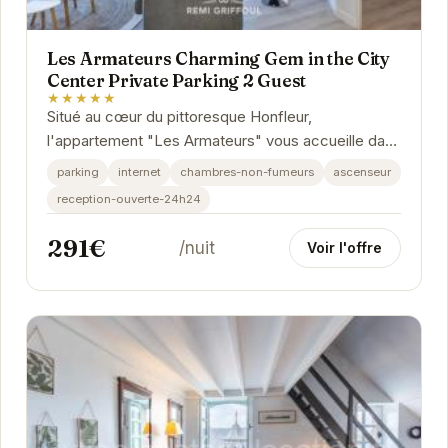
Les Armateurs Charming Gem in the City
Center Private Parking 2 Guest
★★★★★
Situé au cœur du pittoresque Honfleur,
l'appartement "Les Armateurs" vous accueille dans
un cadre élégant et confortable. Idéal pour un
parking
internet
chambres-non-fumeurs
ascenseur
couple,...
reception-ouverte-24h24
291€
/nuit
Voir l'offre