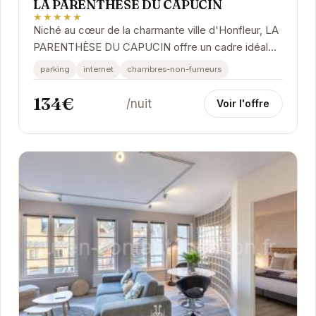
LA PARENTHÈSE DU CAPUCIN
★★★★★
Niché au cœur de la charmante ville d'Honfleur, LA
PARENTHÈSE DU CAPUCIN offre un cadre idéal
pour une escapade relaxante. Avec son
parking
internet
chambres-non-fumeurs
atmosphère...
134€
/nuit
Voir l'offre