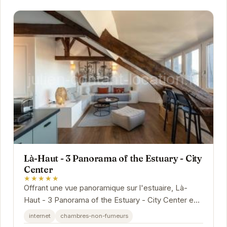
Là-Haut - 3 Panorama of the Estuary - City
Center
★★★★★
Offrant une vue panoramique sur l'estuaire, Là-
Haut - 3 Panorama of the Estuary - City Center est
un havre de paix au cœur de Honfleur. Son...
internet
chambres-non-fumeurs