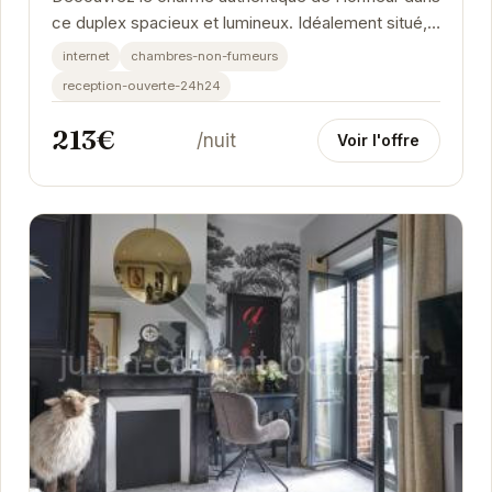
ce duplex spacieux et lumineux. Idéalement situé, il
offre un accès facile aux attractions...
internet
chambres-non-fumeurs
reception-ouverte-24h24
213€
/nuit
Voir l'offre