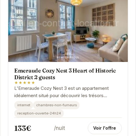
Emeraude Cozy Nest 3 Heart of Historic
District 2 guests
★★★★★
L'Emeraude Cozy Nest 3 est un appartement
idéalement situé pour découvrir les trésors
d'Honfleur. À proximité des commerces,
internet
chambres-non-fumeurs
restaurants et...
reception-ouverte-24h24
133€
/nuit
Voir l'offre