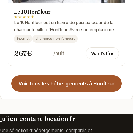
Le 10Honfleur
★★★★★
Le 10Honfleur est un havre de paix au cœur de la
charmante ville d'Honfleur. Avec son emplacement
privilégié et son ambiance chaleureuse, cet...
internet
chambres-non-fumeurs
267€
/nuit
Voir l'offre
Voir tous les hébergements à Honfleur
julien-contant-location.fr
Une sélection d'hébergements, comparés et