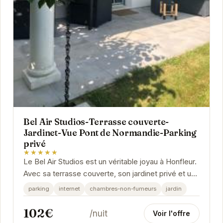
Bel Air Studios-Terrasse couverte-
Jardinet-Vue Pont de Normandie-Parking
privé
★★★★★
Le Bel Air Studios est un véritable joyau à Honfleur.
Avec sa terrasse couverte, son jardinet privé et une
vue magnifique sur le Pont de...
parking
internet
chambres-non-fumeurs
jardin
102€
/nuit
Voir l'offre