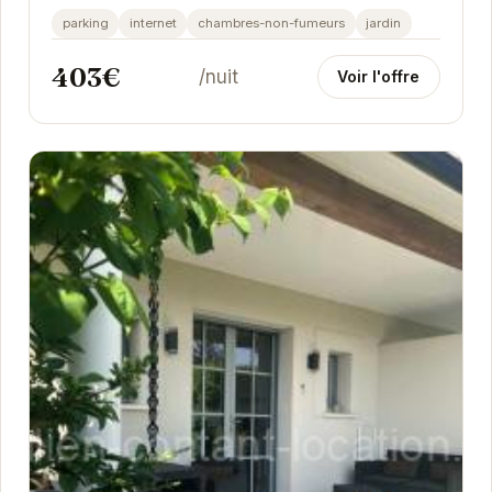
Elle dispose de trois chambres confortables et
parking
internet
chambres-non-fumeurs
jardin
de...
403€
/nuit
Voir l'offre