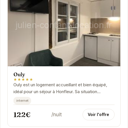
Ouly
★★★★★
Ouly est un logement accueillant et bien équipé,
idéal pour un séjour à Honfleur. Sa situation
géographique privilégiée vous permettra de...
internet
122€
/nuit
Voir l'offre