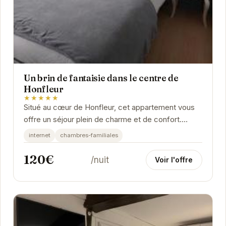
Un brin de fantaisie dans le centre de
Honfleur
★★★★★
Situé au cœur de Honfleur, cet appartement vous
offre un séjour plein de charme et de confort.
Proche des commerces, restaurants et
internet
chambres-familiales
attractions...
120€
/nuit
Voir l'offre