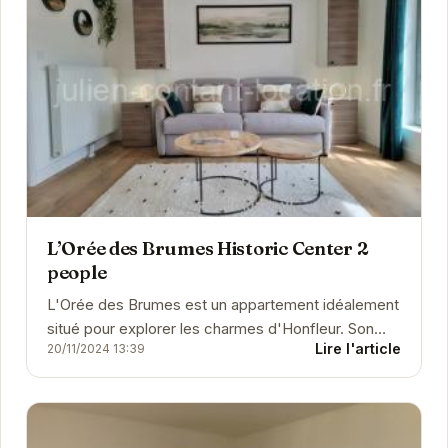
L’Orée des Brumes Historic Center 2
people
L'Orée des Brumes est un appartement idéalement
situé pour explorer les charmes d'Honfleur. Son
Lire l'article
20/11/2024 13:39
emplacement central vous permet d'accéder...