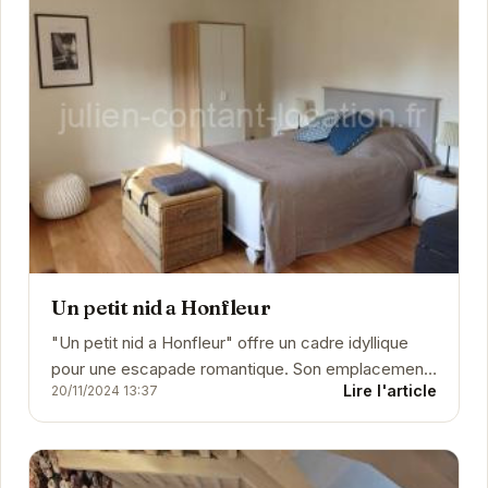
Un petit nid a Honfleur
"Un petit nid a Honfleur" offre un cadre idyllique
pour une escapade romantique. Son emplacement
Lire l'article
20/11/2024 13:37
privilégié au cœur de Honfleur permet de profiter...