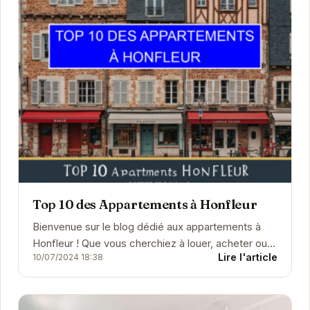
Top 10 des Appartements à Honfleur
Bienvenue sur le blog dédié aux appartements à
Honfleur ! Que vous cherchiez à louer, acheter ou
Lire l'article
10/07/2024 18:38
simplement découvrir le marché immobilier de
cette ch...