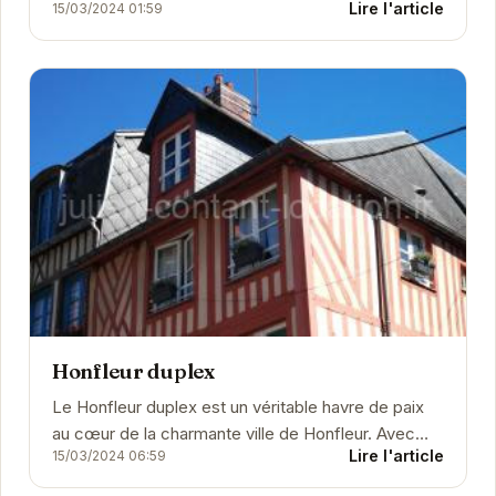
Lire l'article
15/03/2024 01:59
WiFi haut débit. Proche des attractions...
Honfleur duplex
Le Honfleur duplex est un véritable havre de paix
au cœur de la charmante ville de Honfleur. Avec
Lire l'article
15/03/2024 06:59
son atmosphère chaleureuse et son
emplacement...