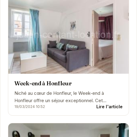
Week-end à Honfleur
Niché au cœur de Honfleur, le Week-end à
Honfleur offre un séjour exceptionnel. Cet
Lire l'article
19/03/2024 10:52
hébergement de charme allie confort moderne et
authenticité...