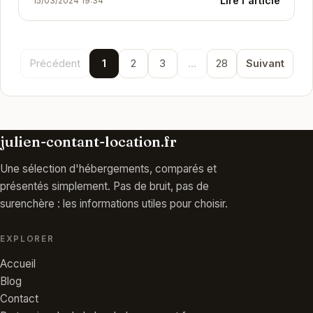
Lire l'article
15/03/2024 19:34
Honfleur. Idéalement situé, il vous permettra de...
Précédent
1
2
3
...
28
Suivant
julien-contant-location.fr
Une sélection d'hébergements, comparés et
présentés simplement. Pas de bruit, pas de
surenchère : les informations utiles pour choisir.
EXPLORER
Accueil
Blog
Contact