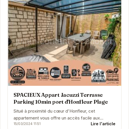
SPACIEUX Appart Jacuzzi Terrasse
Parking 10min port d'Honfleur Plage
Situé à proximité du cœur d'Honfleur, cet
appartement vous offre un accès facile aux
Lire l'article
15/03/2024 11:51
attractions locales tout en vous permettant de