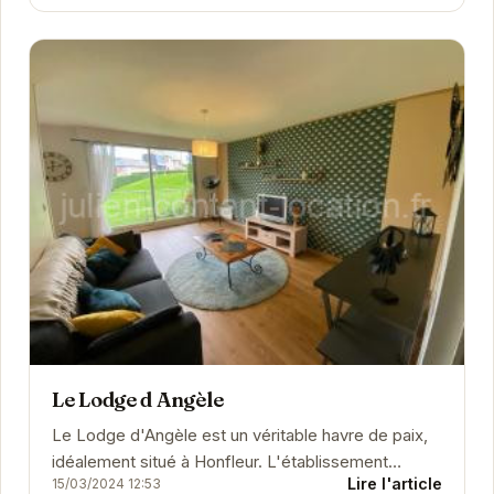
profiter du...
Le Lodge d Angèle
Le Lodge d'Angèle est un véritable havre de paix,
idéalement situé à Honfleur. L'établissement
Lire l'article
15/03/2024 12:53
propose des chambres élégantes et...