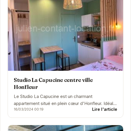
Studio La Capucine centre ville
Honfleur
Le Studio La Capucine est un charmant
appartement situé en plein cœur d'Honfleur. Idéal
Lire l'article
16/03/2024 00:19
pour un couple ou une petite famille, il offre un
espace...