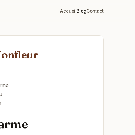
Accueil
Blog
Contact
Honfleur
arme
u
.
harme