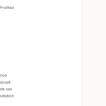
Profitez
ence
appuyé
 de ses
vitation