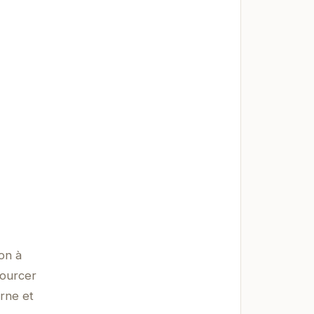
on à
sourcer
erne et