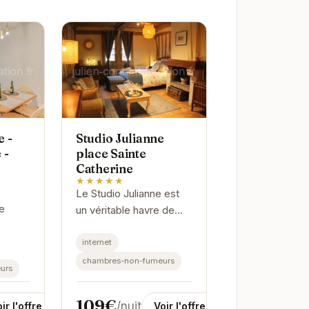
 -
Studio Julianne
 -
place Sainte
Catherine
★★★★★
Le Studio Julianne est
e
un véritable havre de
paix au cœur de la
 un
charmante ville
internet
e dans
d'Honfleur. Idéalement
chambres-non-fumeurs
urs
e. Son
situé, il offre un accès
légié
facile aux...
109€
/nuit
ir l'offre
Voir l'offre
..