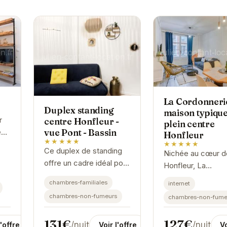
La Cordonnerie
Duplex standing
maison typique
r
centre Honfleur -
plein centre
vue Pont - Bassin
ur,
Honfleur
★★★★★
★★★★★
Ce duplex de standing
Nichée au cœur d
t
offre un cadre idéal pour
Honfleur, La
s
un séjour inoubliable à
Cordonnerie offre
chambres-familiales
internet
Honfleur. Avec sa vue
séjour authentiqu
chambres-non-fumeurs
chambres-non-fume
imprenable sur le pont
une maison typiqu
et le bassin, vous
emplacement privi
131€
127€
serez...
/nuit
/nuit
Voir l'offre
l'offre
Vo
permet d'accéder.