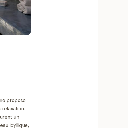
elle propose
 relaxation.
surent un
au idyllique,