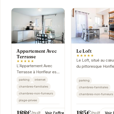
Appartement Avec
Le Loft
★★★★★
Terrasse
Le Loft, situé au cœu
★★★★★
L'Appartement Avec
du pittoresque Honfle
Terrasse à Honfleur est
offre un séjour alliant
le lieu idéal pour un
charme authentique e
parking
internet
parking
séjour inoubliable. Son
confort moderne. Se
chambres-familiales
chambres-familiales
emplacement privilégié,
chambres élégantes
chambres-non-fumeurs
chambres-non-fumeurs
ses équipements
et...
plage-privee
modernes et...
188€
185€
/nuit
/nuit
Voir l'offre
Voir 