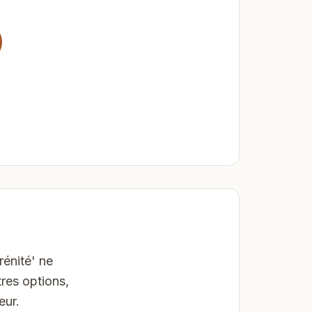
énité' ne
res options,
eur.