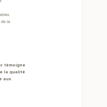
e
ables
 de la
rc témoigne
e la qualité
te aux