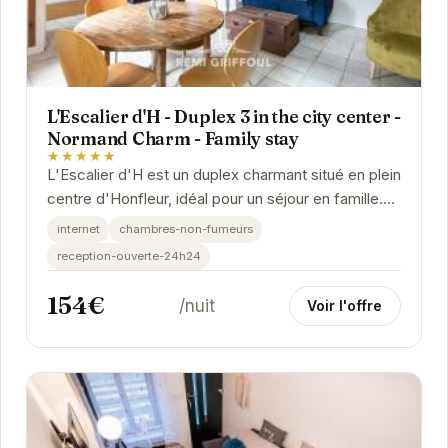
L'Escalier d'H - Duplex 3 in the city center -
Normand Charm - Family stay
★★★★★
L'Escalier d'H est un duplex charmant situé en plein
centre d'Honfleur, idéal pour un séjour en famille.
Avec son ambiance chaleureuse et son...
internet
chambres-non-fumeurs
reception-ouverte-24h24
154€
/nuit
Voir l'offre