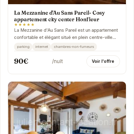
La Mezzanine d'Au Sans Pareil- Cosy
appartement city center Honfleur
★★★★★
La Mezzanine d'Au Sans Pareil est un appartement
confortable et élégant situé en plein centre-ville
d'Honfleur. Profitez d'un séjour relaxant...
parking
internet
chambres-non-fumeurs
90€
/nuit
Voir l'offre