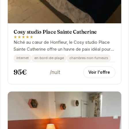
Cosy studio Place Sainte Catherine
★★★★★
Niché au cœur de Honfleur, le Cosy studio Place
Sainte Catherine offre un havre de paix idéal pour
les couples ou les voyageurs solo. Son...
internet
en-bord-de-plage
chambres-non-fumeurs
95€
/nuit
Voir l'offre