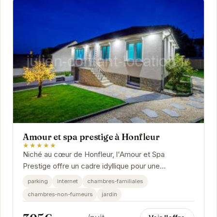
Amour et spa prestige à Honfleur
★★★★★
Niché au cœur de Honfleur, l'Amour et Spa
Prestige offre un cadre idyllique pour une
escapade romantique. Profitez d'un moment de
parking
internet
chambres-familiales
détente absolu...
chambres-non-fumeurs
jardin