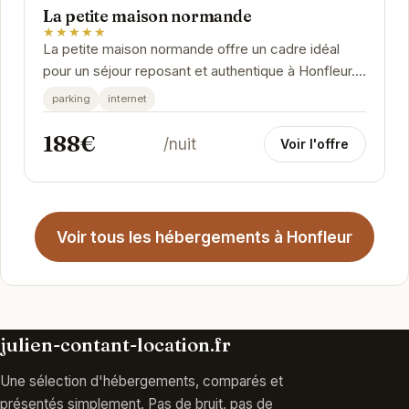
La petite maison normande
★★★★★
La petite maison normande offre un cadre idéal
pour un séjour reposant et authentique à Honfleur.
Son charme unique et son emplacement...
parking
internet
188€
/nuit
Voir l'offre
Voir tous les hébergements à Honfleur
julien-contant-location.fr
Une sélection d'hébergements, comparés et
présentés simplement. Pas de bruit, pas de