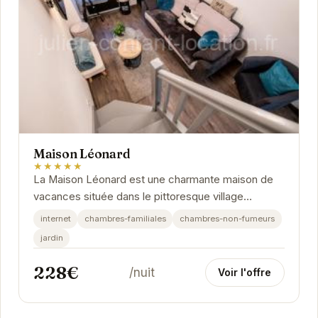
Maison Léonard
★★★★★
La Maison Léonard est une charmante maison de
vacances située dans le pittoresque village
d'Honfleur. Avec son jardin paisible et ses
internet
chambres-familiales
chambres-non-fumeurs
chambres...
jardin
228€
/nuit
Voir l'offre