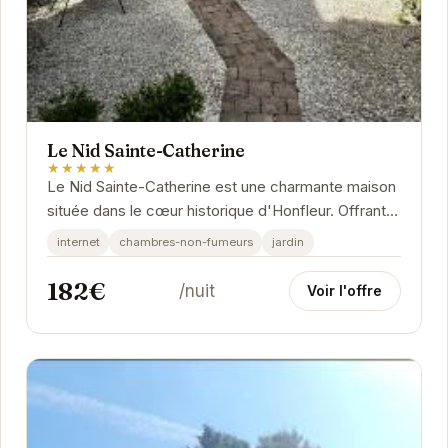
Le Nid Sainte-Catherine
★★★★★
Le Nid Sainte-Catherine est une charmante maison
située dans le cœur historique d'Honfleur. Offrant
un cadre idéal pour un séjour relaxant, cette...
internet
chambres-non-fumeurs
jardin
182€
/nuit
Voir l'offre