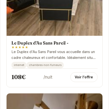
Le Duplex d'Au Sans Pareil -
★★★★★
Le Duplex d'Au Sans Pareil vous accueille dans un
cadre chaleureux et confortable. Idéalement situé
dans le centre historique d'Honfleur, vous...
internet
chambres-non-fumeurs
108€
/nuit
Voir l'offre