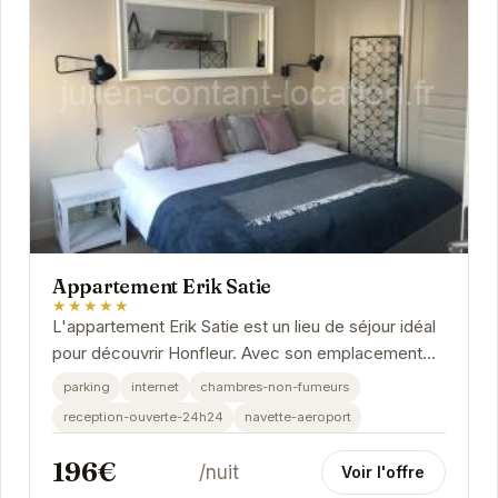
Appartement Erik Satie
★★★★★
L'appartement Erik Satie est un lieu de séjour idéal
pour découvrir Honfleur. Avec son emplacement
central, vous serez à proximité de toutes les...
parking
internet
chambres-non-fumeurs
reception-ouverte-24h24
navette-aeroport
196€
/nuit
Voir l'offre