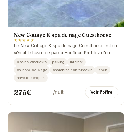
New Cottage & spa de nage Guesthouse
★★★★★
Le New Cottage & spa de nage Guesthouse est un
véritable havre de paix à Honfleur. Profitez d'un
moment de détente dans le spa de nage,...
piscine-exterieure
parking
internet
en-bord-de-plage
chambres-non-fumeurs
jardin
navette-aeroport
275€
/nuit
Voir l'offre