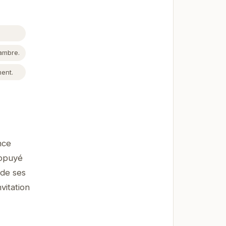
hambre.
ent.
nce
appuyé
 de ses
vitation