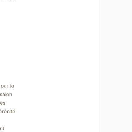
par la
 salon
les
érénité
nt