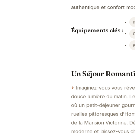
authentique et confort mod
I
Équipements clés :
P
Un Séjour Romantiq
Imaginez-vous vous révei
douce lumière du matin. Le
où un petit-déjeuner gour
ruelles pittoresques d'Honf
de la Mansion Victorine. D
moderne et laissez-vous c