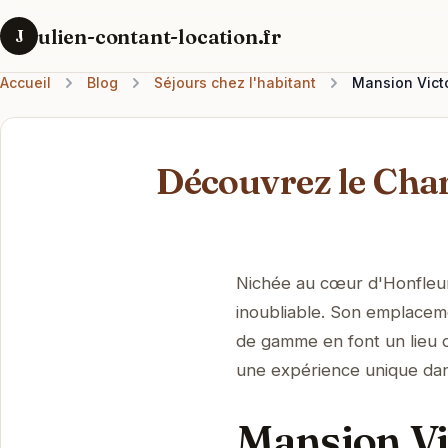
ulien-contant-location.fr
J
Accueil
Blog
Séjours chez l'habitant
Mansion Victo
Découvrez le Cha
Nichée au cœur d'Honfleur
inoubliable. Son emplaceme
de gamme en font un lieu d
une expérience unique dans
Mansion Vic