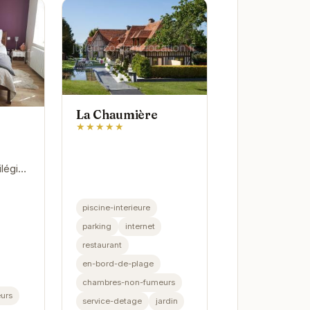
La Chaumière
★★★★★
légié,
e à
me
piscine-interieure
leur.
parking
internet
vées
restaurant
en-bord-de-plage
chambres-non-fumeurs
urs
service-detage
jardin