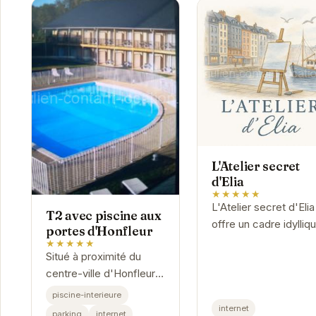
L'Atelier secret
d'Elia
★★★★★
L'Atelier secret d'Elia
T2 avec piscine aux
offre un cadre idylliq
portes d'Honfleur
pour une escapade
★★★★★
Situé à proximité du
romantique ou un séj
centre-ville d'Honfleur,
en famille. Son
ce charmant T2 offre un
emplacement privilég
piscine-interieure
accès facile aux
au cœur...
internet
parking
internet