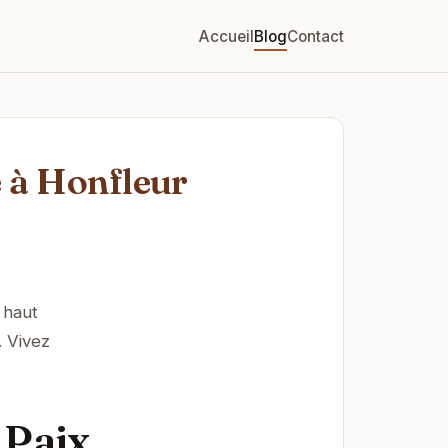
Accueil
Blog
Contact
 à Honfleur
 haut
. Vivez
 Paix