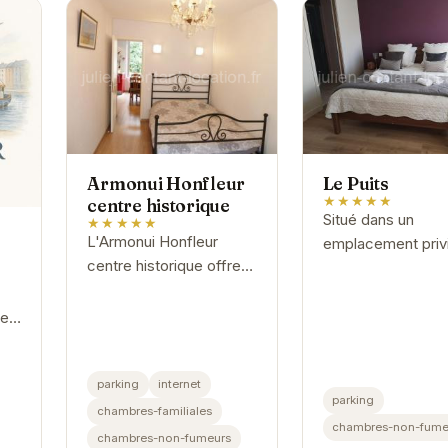
Armonui Honfleur
Le Puits
★★★★★
centre historique
Situé dans un
★★★★★
L'Armonui Honfleur
emplacement privi
centre historique offre
Le Puits vous invit
un cadre idéal pour un
découvrir le char
séjour inoubliable.
pittoresque d'Honf
ue
Avec ses rues pa
et son port...
our
parking
internet
parking
chambres-familiales
ié
chambres-non-fume
chambres-non-fumeurs