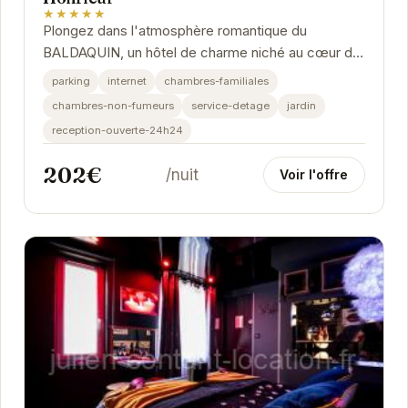
★★★★★
Plongez dans l'atmosphère romantique du
BALDAQUIN, un hôtel de charme niché au cœur de
Honfleur. Chaque suite est soigneusement
parking
internet
chambres-familiales
décorée pour...
chambres-non-fumeurs
service-detage
jardin
reception-ouverte-24h24
202€
/nuit
Voir l'offre