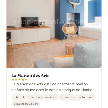
La Maison des Arts
★★★★★
La Maison des Arts est une charmante maison
d'hôtes située dans le cœur historique de Honfleur.
Elle propose des chambres décorées avec goût
internet
chambres-familiales
chambres-non-fumeurs
et...
plateau-bouilloire