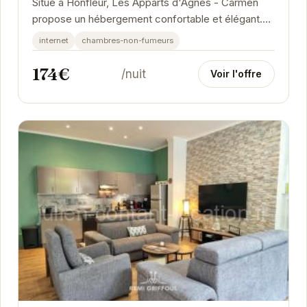
Situé à Honfleur, Les Apparts d'Agnès - Carmen
propose un hébergement confortable et élégant.
Profitez d'un emplacement idéal pour explorer...
internet
chambres-non-fumeurs
174€
/nuit
Voir l'offre