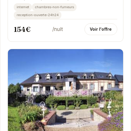
emplacement privilégié vous permet de découvrir
internet
chambres-non-fumeurs
les...
reception-ouverte-24h24
154€
/nuit
Voir l'offre