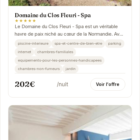
Domaine du Clos Fleuri - Spa
★★★★★
Le Domaine du Clos Fleuri - Spa est un véritable
havre de paix niché au cœur de la Normandie. Avec
son spa et ses équipements haut de gamme, il...
piscine-interieure
spa-et-centre-de-bien-etre
parking
internet
chambres-familiales
equipements-pour-les-personnes-handicapees
chambres-non-fumeurs
jardin
202€
/nuit
Voir l'offre