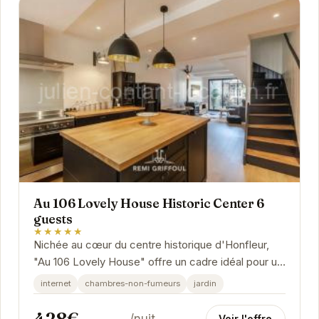
Au 106 Lovely House Historic Center 6
guests
★★★★★
Nichée au cœur du centre historique d'Honfleur,
"Au 106 Lovely House" offre un cadre idéal pour un
séjour inoubliable. Cette charmante maison...
internet
chambres-non-fumeurs
jardin
428€
/nuit
Voir l'offre