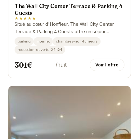
The Wall City Center Terrace & Parking 4
Guests
★★★★★
Situé au cœur d'Honfleur, The Wall City Center
Terrace & Parking 4 Guests offre un séjour
confortable et pratique. Avec une terrasse privée
parking
internet
chambres-non-fumeurs
pour...
reception-ouverte-24h24
301€
/nuit
Voir l'offre