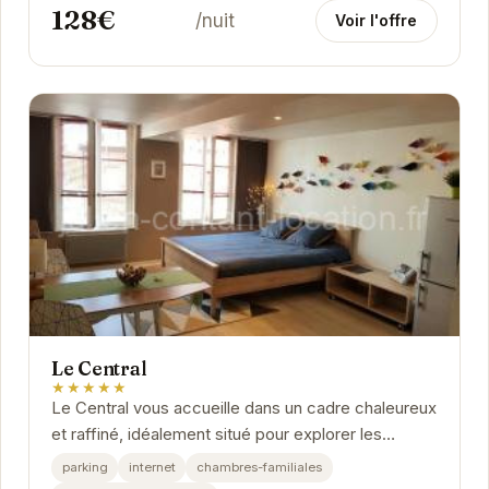
128€
/nuit
Voir l'offre
Le Central
★★★★★
Le Central vous accueille dans un cadre chaleureux
et raffiné, idéalement situé pour explorer les
trésors d'Honfleur. Profitez d'un séjour...
parking
internet
chambres-familiales