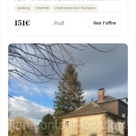
est idéal pour les voyageurs en quête de...
parking
internet
chambres-non-fumeurs
151€
/nuit
Voir l'offre