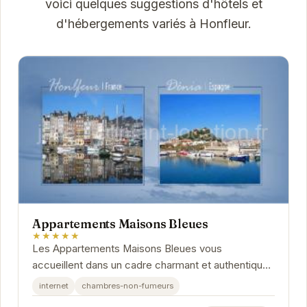
voici quelques suggestions d'hôtels et
d'hébergements variés à Honfleur.
Appartements Maisons Bleues
★★★★★
Les Appartements Maisons Bleues vous
accueillent dans un cadre charmant et authentique
au cœur de Honfleur. Profitez d'un séjour
internet
chambres-non-fumeurs
confortable et...