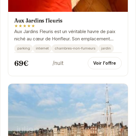
Aux Jardins fleuris
★★★★★
Aux Jardins Fleuris est un véritable havre de paix
niché au cœur de Honfleur. Son emplacement
privilégié offre un accès facile aux attractions...
parking
internet
chambres-non-fumeurs
jardin
69€
/nuit
Voir l'offre