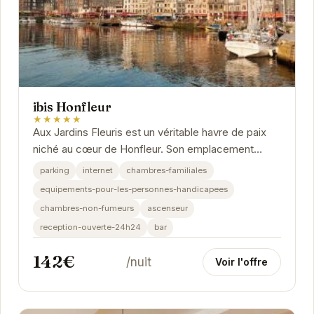
ibis Honfleur
★★★★★
Aux Jardins Fleuris est un véritable havre de paix
niché au cœur de Honfleur. Son emplacement
privilégié offre un accès facile aux attractions...
parking
internet
chambres-familiales
equipements-pour-les-personnes-handicapees
chambres-non-fumeurs
ascenseur
reception-ouverte-24h24
bar
142€
/nuit
Voir l'offre