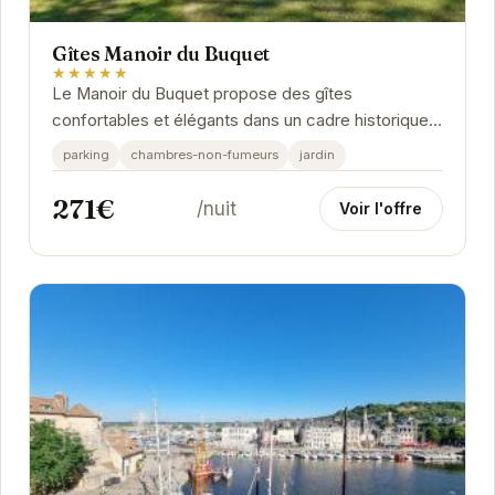
Gîtes Manoir du Buquet
★★★★★
Le Manoir du Buquet propose des gîtes
confortables et élégants dans un cadre historique
exceptionnel. Profitez d'un jardin paisible, d'un
parking
chambres-non-fumeurs
jardin
parking...
271€
/nuit
Voir l'offre