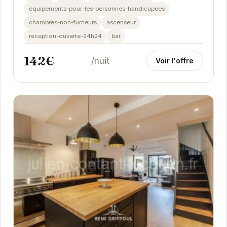
equipements-pour-les-personnes-handicapees
chambres-non-fumeurs
ascenseur
reception-ouverte-24h24
bar
142€
/nuit
Voir l'offre