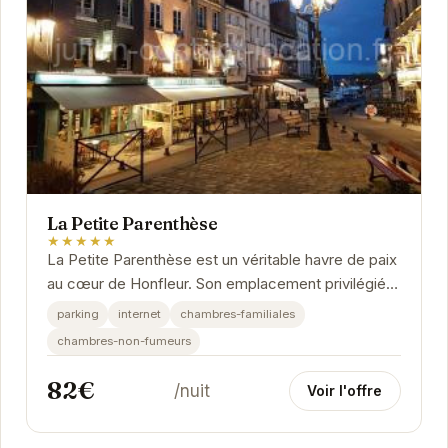
La Petite Parenthèse
★★★★★
La Petite Parenthèse est un véritable havre de paix
au cœur de Honfleur. Son emplacement privilégié,
à proximité des attractions principales,...
parking
internet
chambres-familiales
chambres-non-fumeurs
82€
/nuit
Voir l'offre