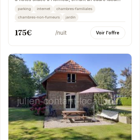
pour une escapade relaxante. Avec son jardin...
parking
internet
chambres-familiales
chambres-non-fumeurs
jardin
175€
/nuit
Voir l'offre