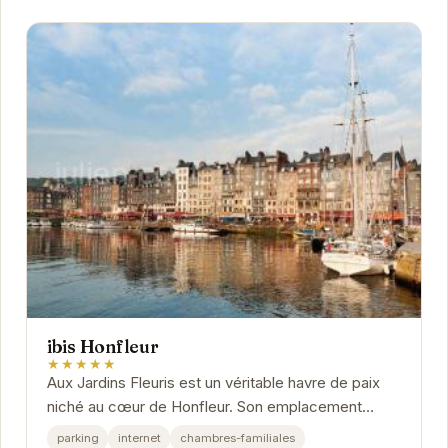
ibis Honfleur
★★★★★
Aux Jardins Fleuris est un véritable havre de paix
niché au cœur de Honfleur. Son emplacement
privilégié offre un accès facile aux attractions...
parking
internet
chambres-familiales