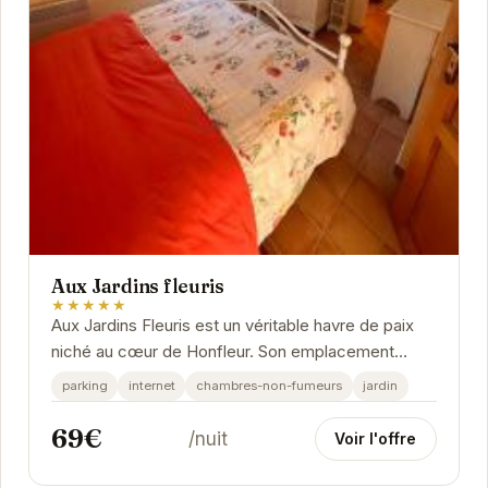
Aux Jardins fleuris
★★★★★
Aux Jardins Fleuris est un véritable havre de paix
niché au cœur de Honfleur. Son emplacement
privilégié offre un accès facile aux attractions...
parking
internet
chambres-non-fumeurs
jardin
69€
/nuit
Voir l'offre