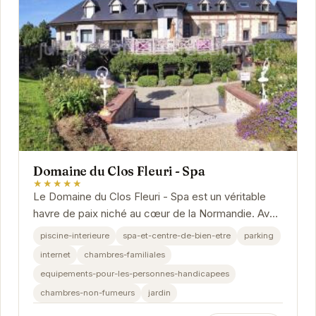
Domaine du Clos Fleuri - Spa
★★★★★
Le Domaine du Clos Fleuri - Spa est un véritable
havre de paix niché au cœur de la Normandie. Avec
son spa et ses équipements haut de gamme, il...
piscine-interieure
spa-et-centre-de-bien-etre
parking
internet
chambres-familiales
equipements-pour-les-personnes-handicapees
chambres-non-fumeurs
jardin