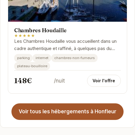
Chambres Houdaille
★★★★★
Les Chambres Houdaille vous accueillent dans un
cadre authentique et raffiné, à quelques pas du
cœur historique d'Honfleur. Chaque chambre est...
parking
internet
chambres-non-fumeurs
plateau-bouilloire
148€
/nuit
Voir l'offre
Voir tous les hébergements à Honfleur