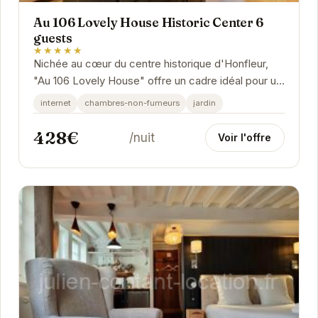
Au 106 Lovely House Historic Center 6
guests
★★★★★
Nichée au cœur du centre historique d'Honfleur,
"Au 106 Lovely House" offre un cadre idéal pour un
séjour inoubliable. Cette charmante maison...
internet
chambres-non-fumeurs
jardin
428€
/nuit
Voir l'offre