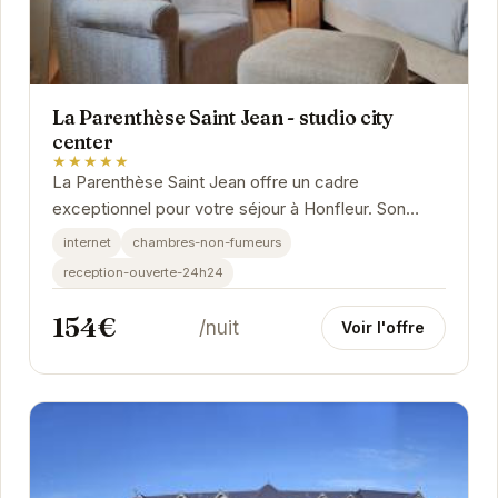
La Parenthèse Saint Jean - studio city
center
★★★★★
La Parenthèse Saint Jean offre un cadre
exceptionnel pour votre séjour à Honfleur. Son
emplacement privilégié vous permet de découvrir
internet
chambres-non-fumeurs
les...
reception-ouverte-24h24
154€
/nuit
Voir l'offre