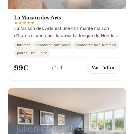
La Maison des Arts
★★★★★
La Maison des Arts est une charmante maison
d'hôtes située dans le cœur historique de Honfleur.
Elle propose des chambres décorées avec goût
internet
chambres-familiales
chambres-non-fumeurs
et...
plateau-bouilloire
99€
/nuit
Voir l'offre