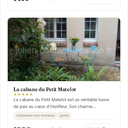
La cabane du Petit Matelot
★★★★★
La cabane du Petit Matelot est un véritable havre
de paix au cœur d'Honfleur. Son charme
authentique et son emplacement idéal en font le
chambres-non-fumeurs
jardin
lieu...