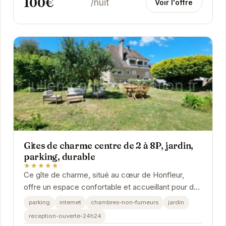
100€
/nuit
Voir l'offre
Gites de charme centre de 2 à 8P, jardin,
parking, durable
★★★★★
Ce gîte de charme, situé au cœur de Honfleur,
offre un espace confortable et accueillant pour des
séjours de 2 à 10 personnes. Avec son jardin...
parking
internet
chambres-non-fumeurs
jardin
reception-ouverte-24h24