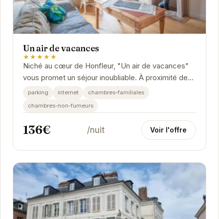
Un air de vacances
★★★★★
Niché au cœur de Honfleur, "Un air de vacances"
vous promet un séjour inoubliable. À proximité des
attractions principales, cet établissement...
parking
internet
chambres-familiales
chambres-non-fumeurs
136€
/nuit
Voir l'offre