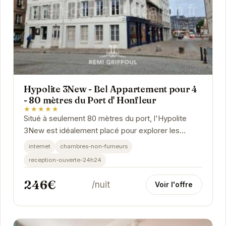
Hypolite 3New - Bel Appartement pour 4
- 80 mètres du Port d' Honfleur
★★★★★
Situé à seulement 80 mètres du port, l'Hypolite
3New est idéalement placé pour explorer les
ruelles pavées, les galeries d'art et les...
internet
chambres-non-fumeurs
reception-ouverte-24h24
246€
/nuit
Voir l'offre