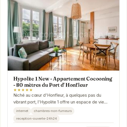
Hypolite 1 New - Appartement Cocooning
- 80 mètres du Port d' Honfleur
★★★★★
Niché au cœur d'Honfleur, à quelques pas du
vibrant port, l'Hypolite 1 offre un espace de vie
moderne et confortable. Son emplacement
internet
chambres-non-fumeurs
privilégié...
reception-ouverte-24h24