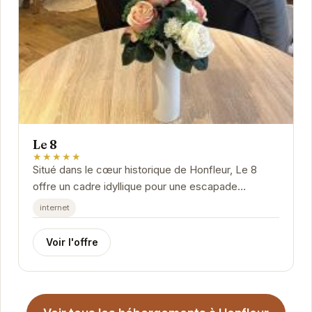
Le 8
★★★★★
Situé dans le cœur historique de Honfleur, Le 8
offre un cadre idyllique pour une escapade
romantique ou des vacances en famille. Avec son
internet
ambiance...
Voir l'offre