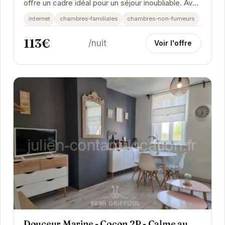
offre un cadre idéal pour un séjour inoubliable. Avec
sa terrasse privée, vous pourrez profiter des...
internet
chambres-familiales
chambres-non-fumeurs
113€
/nuit
Voir l'offre
Douceur Marine - Cocon 2P - Calme au