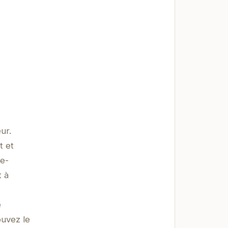
ur.
t et
te-
t à
e
ouvez le