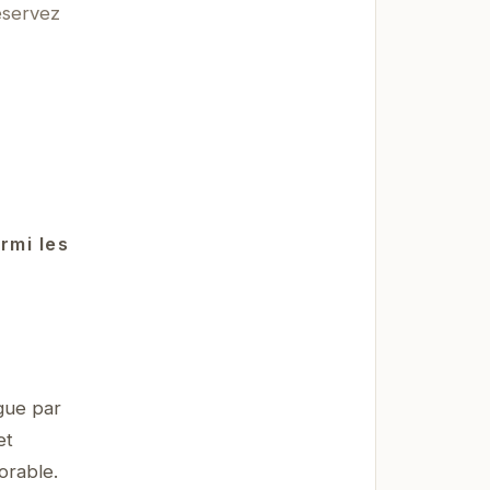
éservez
rmi les
gue par
et
orable.