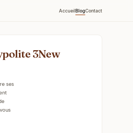
Accueil
Blog
Contact
ypolite 3New
re ses
ent
de
-vous