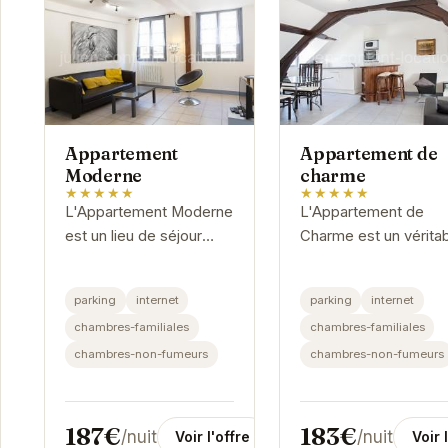
Appartement
Appartement de
Moderne
charme
★★★★★
★★★★★
L'Appartement Moderne
L'Appartement de
est un lieu de séjour
Charme est un vérita
idéal pour explorer
havre de paix au cœu
Honfleur. Son
de Honfleur. Son
parking
internet
parking
internet
emplacement privilégié
emplacement idéal v
chambres-familiales
chambres-familiales
vous permet d'accéder
permet d'explorer
chambres-non-fumeurs
chambres-non-fumeurs
facilement aux...
facilement les ruelles.
187€
183€
/nuit
/nuit
Voir l'offre
Voir 