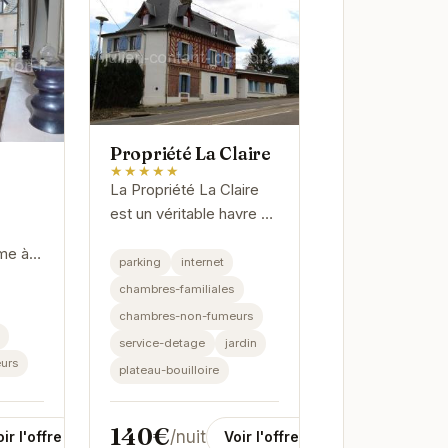
Propriété La Claire
★★★★★
La Propriété La Claire
est un véritable havre de
paix, alliant charme
me à la
authentique et confort
parking
internet
cueille
moderne. Ses chambres
chambres-familiales
élégantes et son jardin...
chambres-non-fumeurs
né.
service-detage
jardin
urs
plateau-bouilloire
140€
/nuit
Voir l'offre
ir l'offre