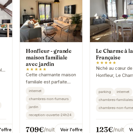
Honfleur - grande
Le Charme à la
maison familiale
Française
★★★★★
avec jardin
Niché au cœur de
★★★★★
ble
Cette charmante maison
Honfleur, Le Char
r
familiale est parfaite
Française vous ac
pour un séjour à
dans un cadre
ous
internet
parking
internet
Honfleur. Avec son
chaleureux et raffi
chambres-non-fumeurs
chambres-familiales
jardin privé, elle offre un
Ses chambres
..
jardin
chambres-non-fume
espace de détente idéal
élégantes et
reception-ouverte-24h24
pour les...
confortables...
709€
123€
/nuit
/nuit
l'offre
Voir l'offre
Vo