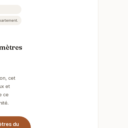
ppartement.
 mètres
on, cet
ux et
e ce
ité.
ètres du