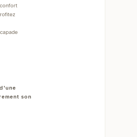
 confort
rofitez
scapade
 d'une
èrement son