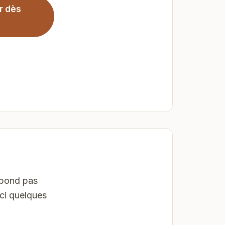
r dès
spond pas
ici quelques