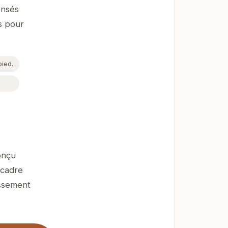
ensés
s pour
pied.
onçu
 cadre
issement