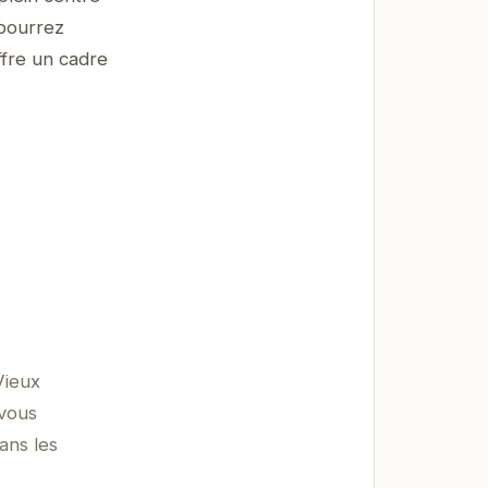
 pourrez
ffre un cadre
Vieux
 vous
ans les