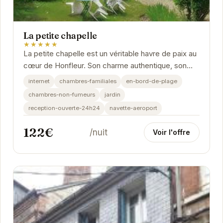
La petite chapelle
★★★★★
La petite chapelle est un véritable havre de paix au
cœur de Honfleur. Son charme authentique, son
emplacement idéal et ses équipements haut de...
internet
chambres-familiales
en-bord-de-plage
chambres-non-fumeurs
jardin
reception-ouverte-24h24
navette-aeroport
122€
/nuit
Voir l'offre