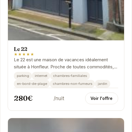
Le 22
★★★★★
Le 22 est une maison de vacances idéalement
située à Honfleur. Proche de toutes commodités,
elle offre un cadre confortable et chaleureux pour...
parking
internet
chambres-familiales
en-bord-de-plage
chambres-non-fumeurs
jardin
280€
/nuit
Voir l'offre