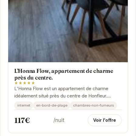
L'Honna Flow, appartement de charme
près du centre.
★★★★★
L'Honna Flow est un appartement de charme
idéalement situé près du centre de Honfleur.
Profitez d'un séjour confortable et authentique
internet
en-bord-de-plage
chambres-non-fumeurs
dans ce...
117€
/nuit
Voir l'offre