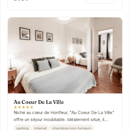
Au Coeur De La Ville
★★★★★
Niché au cœur de Honfleur, "Au Coeur De La Ville"
offre un séjour inoubliable. Idéalement situé, il
permet d'accéder facilement aux sites...
parking
internet
chambres-non-fumeurs