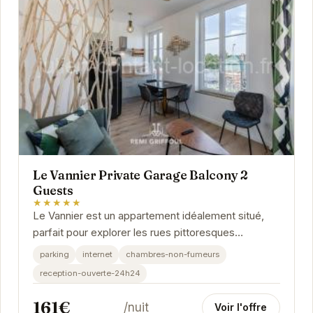
Le Vannier Private Garage Balcony 2
Guests
★★★★★
Le Vannier est un appartement idéalement situé,
parfait pour explorer les rues pittoresques
d'Honfleur. Son garage privé est un atout majeur,
parking
internet
chambres-non-fumeurs
et...
reception-ouverte-24h24
161€
/nuit
Voir l'offre