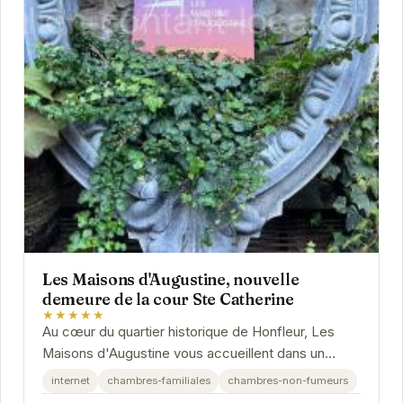
Les Maisons d'Augustine, nouvelle
demeure de la cour Ste Catherine
★★★★★
Au cœur du quartier historique de Honfleur, Les
Maisons d'Augustine vous accueillent dans un
cadre élégant et chaleureux. L'établissement allie...
internet
chambres-familiales
chambres-non-fumeurs