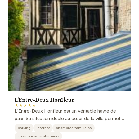
L'Entre-Deux Honfleur
★★★★★
L’Entre-Deux Honfleur est un véritable havre de
paix. Sa situation idéale au cœur de la ville permet
de profiter pleinement des charmes de...
parking
internet
chambres-familiales
chambres-non-fumeurs