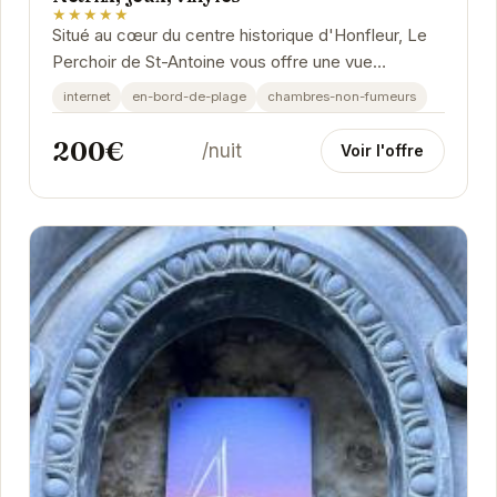
★★★★★
Situé au cœur du centre historique d'Honfleur, Le
Perchoir de St-Antoine vous offre une vue
imprenable sur le port. L'appartement, décoré
internet
en-bord-de-plage
chambres-non-fumeurs
avec...
200€
/nuit
Voir l'offre