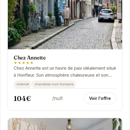
Chez Annette
★★★★★
Chez Annette est un havre de paix idéalement situé
à Honfleur. Son atmosphère chaleureuse et son
emplacement privilégié en font le lieu parfait...
internet
chambres-non-fumeurs
104€
/nuit
Voir l'offre