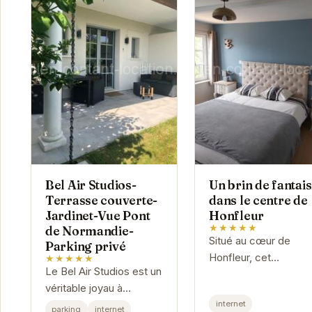
Bel Air Studios-
Un brin de fantais
Terrasse couverte-
dans le centre de
Jardinet-Vue Pont
Honfleur
★★★★★
de Normandie-
Situé au cœur de
Parking privé
Honfleur, cet
★★★★★
Le Bel Air Studios est un
appartement vous of
véritable joyau à
un séjour plein de
Honfleur. Avec sa
internet
charme et de confort
parking
internet