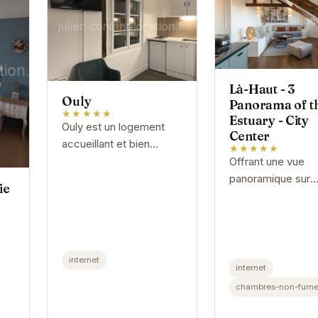
Là-Haut - 3
Ouly
Panorama of t
★★★★★
Estuary - City
Ouly est un logement
Center
accueillant et bien
★★★★★
équipé, idéal pour un
Offrant une vue
séjour à Honfleur. Sa
panoramique sur
ie
situation géographique
l'estuaire, Là-Haut
privilégiée vous
Panorama of the E
permettra de...
- City Center est 
havre de paix au 
internet
de Honfleur. Son..
internet
fre
chambres-non-fume
.