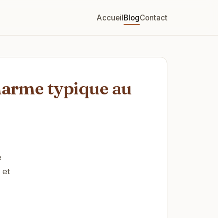
Accueil
Blog
Contact
charme typique au
e
 et