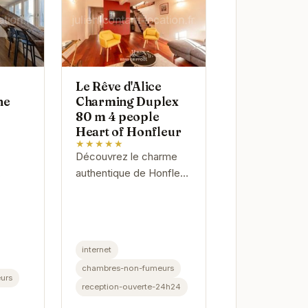
Le Rêve d'Alice
he
Charming Duplex
80 m 4 people
Heart of Honfleur
★★★★★
Découvrez le charme
authentique de Honfleur
 - 3
dans ce duplex
stuary
spacieux et lumineux.
un
Idéalement situé, il offre
cœur
un accès facile aux
internet
.
attractions...
chambres-non-fumeurs
urs
reception-ouverte-24h24