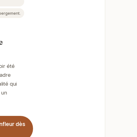
ébergement.
e
ir été
cadre
ité qui
 un
nfleur dès