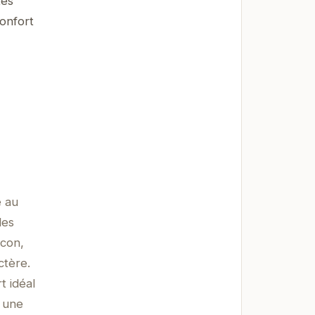
tes
confort
e au
les
ocon,
ctère.
t idéal
s une