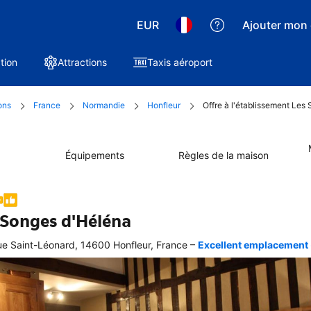
EUR
Ajouter mon 
tion
Attractions
Taxis aéroport
ons
France
Normandie
Honfleur
Offre à l'établissement Les
Équipements
Règles de la maison
 Songes d'Héléna
–
ue Saint-Léonard, 14600 Honfleur, France
Excellent emplacement - 
ellente
ation 
graphique 