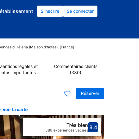
établissement
S'inscrire
Se connecter
 Songes d'Héléna (Maison d'hôtes), (France)
Mentions légales et
Commentaires clients
infos importantes
(380)
Réserver
voir la carte
Très bien
8,4
Avec une not
très bien
380 expériences vécues