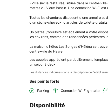
Les 
XVIIIe siècle restaurée, située dans le centre-vill
Son
mètres du Vieux Bassin. Une connexion Wi-Fi est a
d'H
Toutes les chambres disposent d'une armoire et d'u
d'un sèche-cheveux, d'articles de toilette gratuits 
Un plateau/bouilloire est également à votre dispo
les environs, comme des randonnées pédestres, de
La maison d'hôtes Les Songes d'Héléna se trouve 
centre-ville du Havre.
Les couples apprécient particulièrement l'emplace
un séjour à deux.
Les distances indiquées dans la description de l'établis
Ses points forts
Parking
Connexion Wi-Fi gratuite
Disponibilité