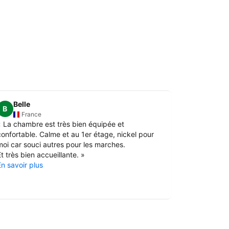
Belle
Isabell
B
France
Fran
«
La chambre est très bien équipée et
«
Super accu
confortable. Calme et au 1er étage, nickel pour
L'emplaceme
moi car souci autres pour les marches.
vélo.
»
t très bien accueillante.
»
En savoir pl
En savoir plus