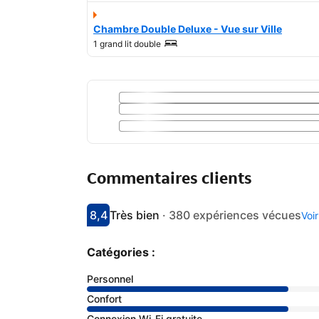
Chambre Double Deluxe - Vue sur Ville
1 grand lit double
Commentaires clients
8,4
Très bien
·
380 expériences vécues
Voi
Avec une note de 8.4
très bien
Catégories :
Personnel
Confort
Connexion Wi-Fi gratuite