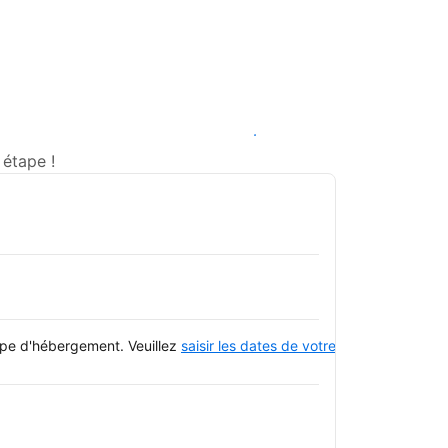
Voir les disponibilités
 étape !
type d'hébergement. Veuillez
saisir les dates de votre séjour
et consulte