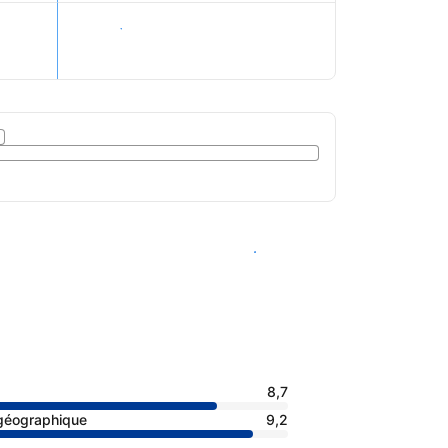
Voir les tarifs
Voir les disponibilités
8,7
 géographique
9,2