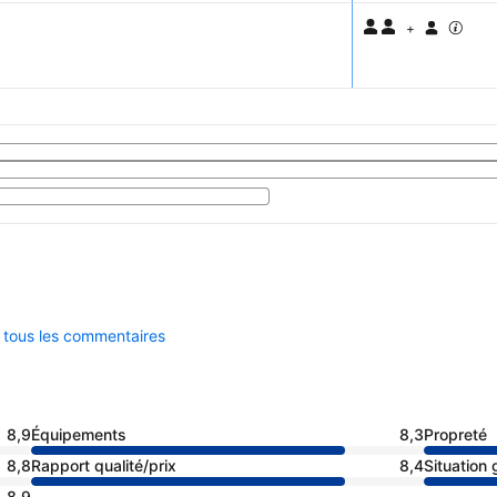
+
r tous les commentaires
8,9
Équipements
8,3
Propreté
8,8
Rapport qualité/prix
8,4
Situation
8,9