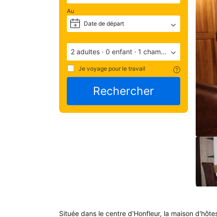
— 
Au
ave
une
Date de départ
+
note
de 
9.2
2 adultes
·
0 enfant
·
1 chambre
(not
Je voyage pour le travail
basé
Rechercher
36
com
Éva
par 
les 
apr
leur
séj
à 
l'é
Située dans le centre d'Honfleur, la maison d'hôt