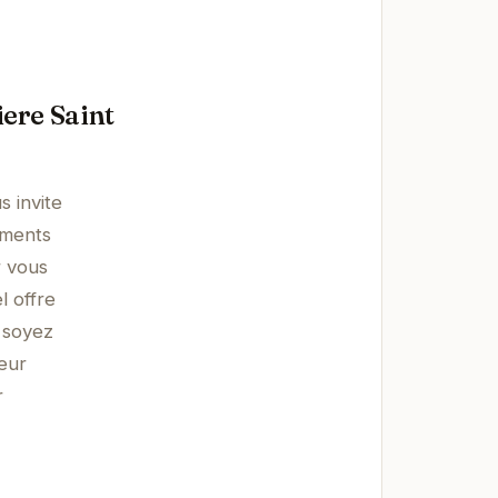
ere Saint
 invite
ements
r vous
l offre
 soyez
eur
r