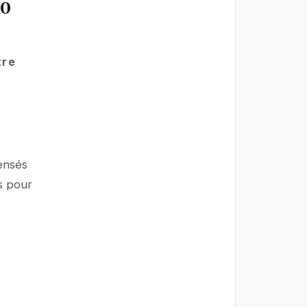
10
tre
ensés
s pour