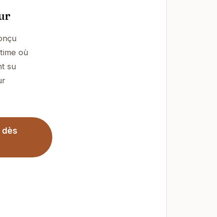
ur
conçu
ntime où
nt su
ur
r dès