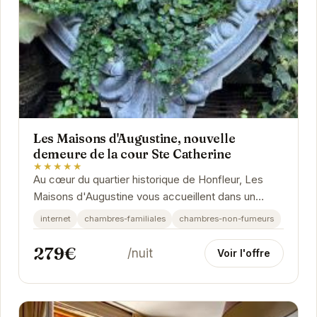
Les Maisons d'Augustine, nouvelle
demeure de la cour Ste Catherine
★★★★★
Au cœur du quartier historique de Honfleur, Les
Maisons d'Augustine vous accueillent dans un
cadre élégant et chaleureux. L'établissement allie...
internet
chambres-familiales
chambres-non-fumeurs
279€
/nuit
Voir l'offre