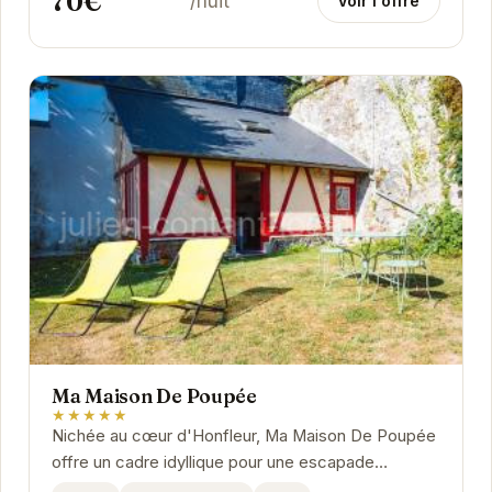
70€
/nuit
Voir l'offre
Ma Maison De Poupée
★★★★★
Nichée au cœur d'Honfleur, Ma Maison De Poupée
offre un cadre idyllique pour une escapade
romantique ou un séjour en famille. Son