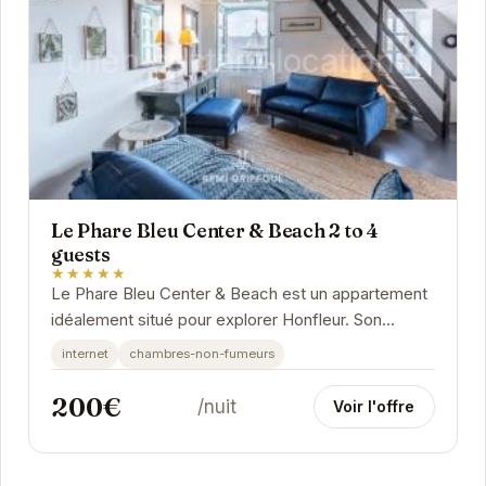
Le Phare Bleu Center & Beach 2 to 4
guests
★★★★★
Le Phare Bleu Center & Beach est un appartement
idéalement situé pour explorer Honfleur. Son
emplacement privilégié permet un accès facile
internet
chambres-non-fumeurs
aux...
200€
/nuit
Voir l'offre