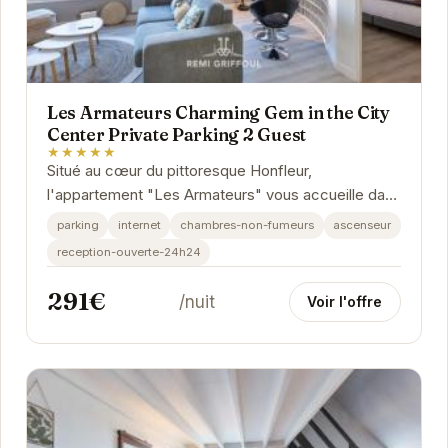
Les Armateurs Charming Gem in the City
Center Private Parking 2 Guest
★★★★★
Situé au cœur du pittoresque Honfleur,
l'appartement "Les Armateurs" vous accueille dans
un cadre élégant et confortable. Idéal pour un
parking
internet
chambres-non-fumeurs
ascenseur
couple,...
reception-ouverte-24h24
291€
/nuit
Voir l'offre