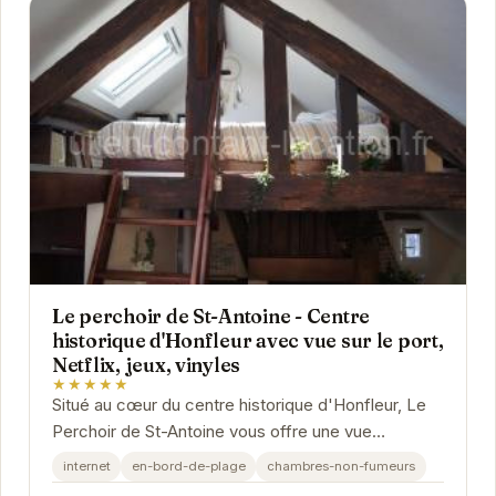
Le perchoir de St-Antoine - Centre
historique d'Honfleur avec vue sur le port,
Netflix, jeux, vinyles
★★★★★
Situé au cœur du centre historique d'Honfleur, Le
Perchoir de St-Antoine vous offre une vue
imprenable sur le port. L'appartement, décoré
internet
en-bord-de-plage
chambres-non-fumeurs
avec...