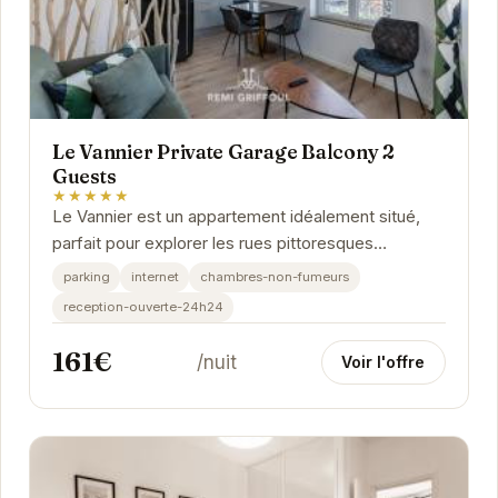
Le Vannier Private Garage Balcony 2
Guests
★★★★★
Le Vannier est un appartement idéalement situé,
parfait pour explorer les rues pittoresques
d'Honfleur. Son garage privé est un atout majeur,
parking
internet
chambres-non-fumeurs
et...
reception-ouverte-24h24
161€
/nuit
Voir l'offre