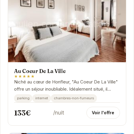
Au Coeur De La Ville
★★★★★
Niché au cœur de Honfleur, "Au Coeur De La Ville"
offre un séjour inoubliable. Idéalement situé, il
permet d'accéder facilement aux sites...
parking
internet
chambres-non-fumeurs
133€
/nuit
Voir l'offre