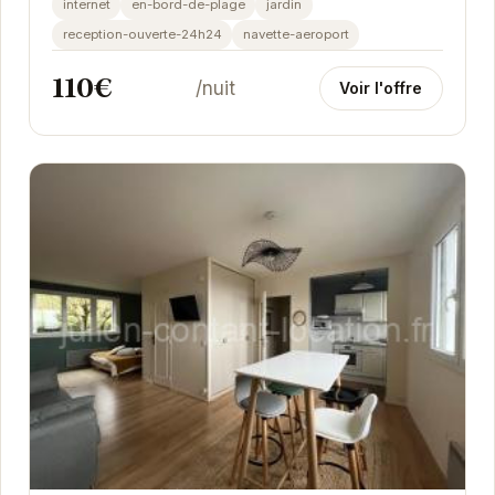
internet
en-bord-de-plage
jardin
atmosphère...
reception-ouverte-24h24
navette-aeroport
110€
/nuit
Voir l'offre