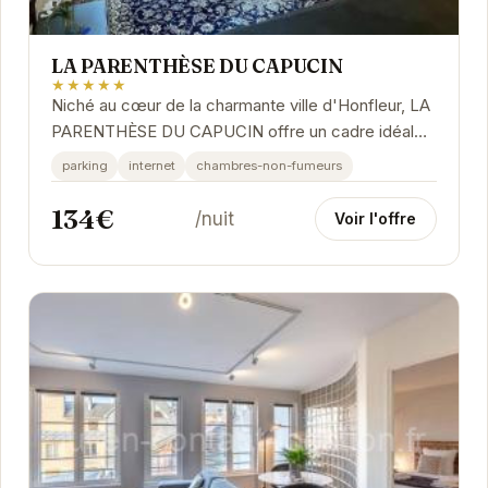
LA PARENTHÈSE DU CAPUCIN
★★★★★
Niché au cœur de la charmante ville d'Honfleur, LA
PARENTHÈSE DU CAPUCIN offre un cadre idéal
pour une escapade relaxante. Avec son
parking
internet
chambres-non-fumeurs
atmosphère...
134€
/nuit
Voir l'offre