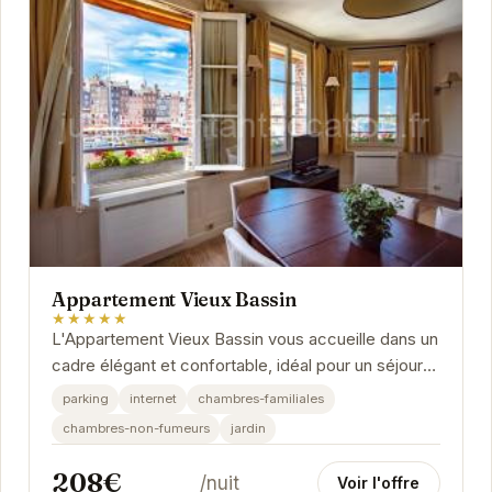
Appartement Vieux Bassin
★★★★★
L'Appartement Vieux Bassin vous accueille dans un
cadre élégant et confortable, idéal pour un séjour
inoubliable à Honfleur. Situé à...
parking
internet
chambres-familiales
chambres-non-fumeurs
jardin
208€
/nuit
Voir l'offre