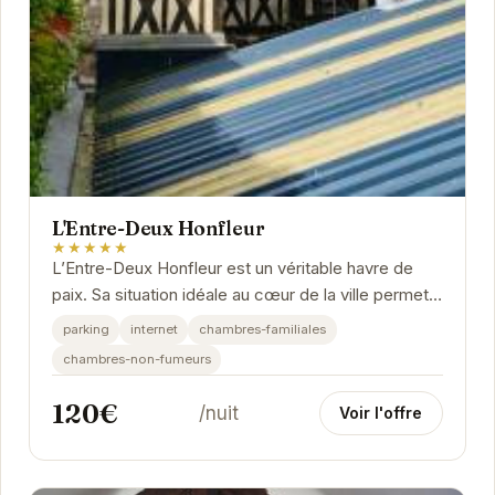
L'Entre-Deux Honfleur
★★★★★
L’Entre-Deux Honfleur est un véritable havre de
paix. Sa situation idéale au cœur de la ville permet
de profiter pleinement des charmes de...
parking
internet
chambres-familiales
chambres-non-fumeurs
120€
/nuit
Voir l'offre