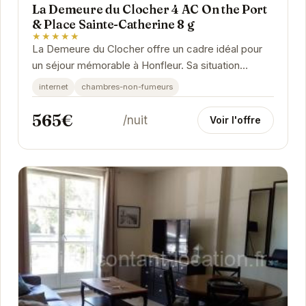
La Demeure du Clocher 4 AC On the Port
& Place Sainte-Catherine 8 g
★★★★★
La Demeure du Clocher offre un cadre idéal pour
un séjour mémorable à Honfleur. Sa situation
privilégiée près du port et de la Place...
internet
chambres-non-fumeurs
565€
/nuit
Voir l'offre