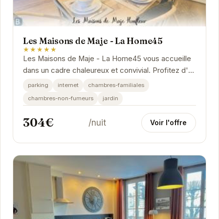
Les Maisons de Maje - La Home45
★★★★★
Les Maisons de Maje - La Home45 vous accueille
dans un cadre chaleureux et convivial. Profitez d'un
séjour relaxant dans cette maison de vacances...
parking
internet
chambres-familiales
chambres-non-fumeurs
jardin
304€
/nuit
Voir l'offre