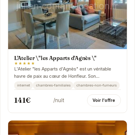
L'Atelier \"les Apparts d'Agnès \"
★★★★★
L'Atelier "les Apparts d'Agnès" est un véritable
havre de paix au cœur de Honfleur. Son
emplacement privilégié vous permet de découvrir...
internet
chambres-familiales
chambres-non-fumeurs
141€
/nuit
Voir l'offre