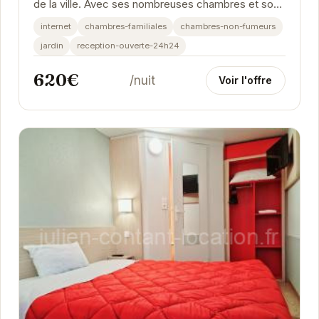
de la ville. Avec ses nombreuses chambres et son
jardin, cette maison est parfaite pour des...
internet
chambres-familiales
chambres-non-fumeurs
jardin
reception-ouverte-24h24
620€
/nuit
Voir l'offre