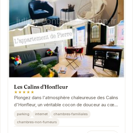
Les Calins d'Honfleur
★★★★★
Plongez dans l'atmosphère chaleureuse des Calins
d'Honfleur, un véritable cocon de douceur au cœur
de la Normandie. Idéalement situé, cet...
parking
internet
chambres-familiales
chambres-non-fumeurs