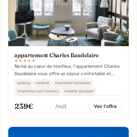
appartement Charles Baudelaire
★★★★★
Niché au cœur de Honfleur, l'appartement Charles
Baudelaire vous offre un séjour confortable et
élégant. À proximité des attractions...
parking
internet
chambres-familiales
chambres-non-fumeurs
navette-aeroport
239€
/nuit
Voir l'offre