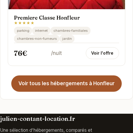
Premiere Classe Honfleur
★★★★★
parking
internet
chambres-familiales
chambres-non-fumeurs
jardin
76€
/nuit
Voir l'offre
Voir tous les hébergements à Honfleur
julien-contant-location.fr
Une sélection d'hébergements, comparés et