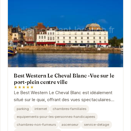
Best Western Le Cheval Blanc -Vue sur le
port-plein centre ville
★★★★★
Le Best Western Le Cheval Blanc est idéalement
situé sur le quai, offrant des vues spectaculaires
sur le port animé.
parking
internet
chambres-familiales
equipements-pour-les-personnes-handicapees
chambres-non-fumeurs
ascenseur
service-detage