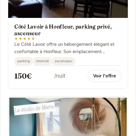
Côté Lavoir à Honfleur, parking privé,
ascenseur
★★★★★
Le Côté Lavoir offre un hébergement élégant et
confortable à Honfleur. Son emplacement
privilégié, combiné à des équipements modernes
parking
internet
ascenseur
tels...
150€
/nuit
Voir l'offre