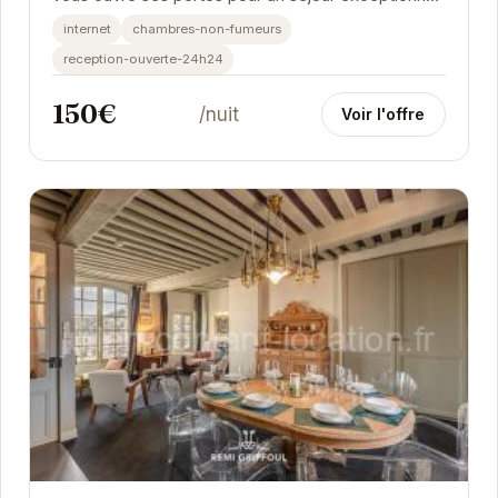
Cet appartement de charme allie confort
internet
chambres-non-fumeurs
moderne...
reception-ouverte-24h24
150€
/nuit
Voir l'offre