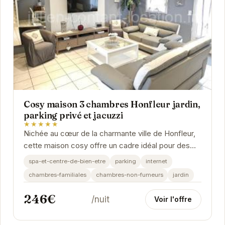
Cosy maison 3 chambres Honfleur jardin,
parking privé et jacuzzi
★★★★★
Nichée au cœur de la charmante ville de Honfleur,
cette maison cosy offre un cadre idéal pour des
vacances reposantes. Ses trois chambres...
spa-et-centre-de-bien-etre
parking
internet
chambres-familiales
chambres-non-fumeurs
jardin
246€
/nuit
Voir l'offre