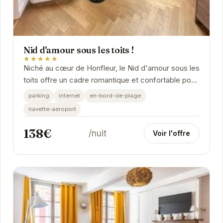
Nid d'amour sous les toits !
★★★★★
Niché au cœur de Honfleur, le Nid d'amour sous les
toits offre un cadre romantique et confortable pour
un séjour inoubliable. Ses équipements...
parking
internet
en-bord-de-plage
navette-aeroport
138€
/nuit
Voir l'offre