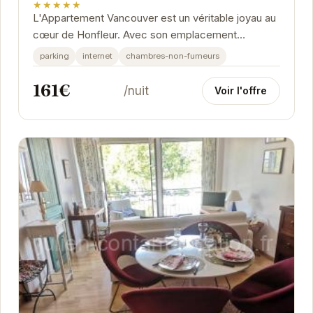
★★★★★
L'Appartement Vancouver est un véritable joyau au
cœur de Honfleur. Avec son emplacement
privilégié, son décor élégant et ses équipements...
parking
internet
chambres-non-fumeurs
161€
/nuit
Voir l'offre