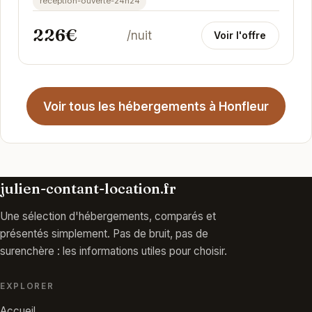
reception-ouverte-24h24
226€
/nuit
Voir l'offre
Voir tous les hébergements à Honfleur
julien-contant-location.fr
Une sélection d'hébergements, comparés et
présentés simplement. Pas de bruit, pas de
surenchère : les informations utiles pour choisir.
EXPLORER
Accueil