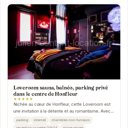
Loveroom sauna, balnéo, parking privé
dans le centre de Honfleur
★★★★★
Nichée au cœur de Honfleur, cette Loveroom est
une invitation à la détente et au romantisme. Avec
son sauna et son balnéo privatifs, vous...
parking
internet
chambres-non-fumeurs
reception-ouverte-24h24
plage-privee