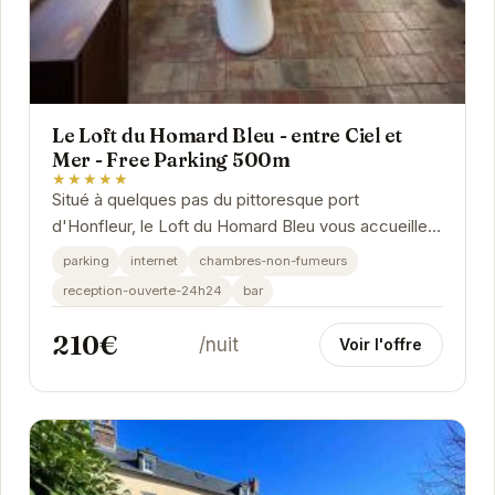
Le Loft du Homard Bleu - entre Ciel et
Mer - Free Parking 500m
★★★★★
Situé à quelques pas du pittoresque port
d'Honfleur, le Loft du Homard Bleu vous accueille
dans un cadre raffiné et confortable. Détendez-
parking
internet
chambres-non-fumeurs
vous...
reception-ouverte-24h24
bar
210€
/nuit
Voir l'offre