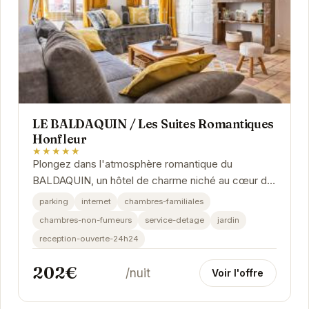
LE BALDAQUIN / Les Suites Romantiques
Honfleur
★★★★★
Plongez dans l'atmosphère romantique du
BALDAQUIN, un hôtel de charme niché au cœur de
Honfleur. Chaque suite est soigneusement
parking
internet
chambres-familiales
décorée pour...
chambres-non-fumeurs
service-detage
jardin
reception-ouverte-24h24
202€
/nuit
Voir l'offre