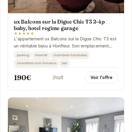
ux Balcons sur la Digue Chic T3 2-4p
baby, hotel regime garage
★★★★★
L'appartement ux Balcons sur la Digue Chic T3 est
un véritable bijou à Honfleur. Son emplacement
privilégié, à proximité du Vieux Bassin et des...
parking
internet
chambres-familiales
chambres-non-fumeurs
bar
190€
/nuit
Voir l'offre