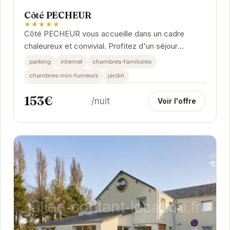
Côté PECHEUR
★★★★★
Côté PECHEUR vous accueille dans un cadre
chaleureux et convivial. Profitez d'un séjour
relaxant dans des chambres confortables et
parking
internet
chambres-familiales
élégantes,...
chambres-non-fumeurs
jardin
153€
/nuit
Voir l'offre