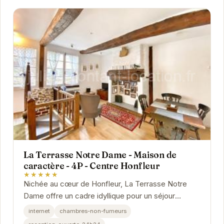
La Terrasse Notre Dame - Maison de
caractère - 4P - Centre Honfleur
★★★★★
Nichée au cœur de Honfleur, La Terrasse Notre
Dame offre un cadre idyllique pour un séjour
mémorable. Cette maison de caractère allie
internet
chambres-non-fumeurs
charme...